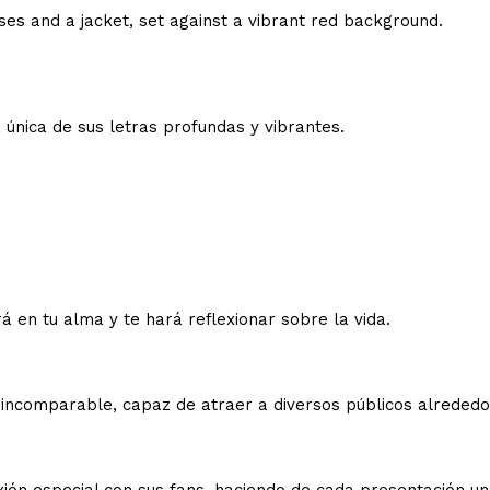
 única de sus letras profundas y vibrantes.
 en tu alma y te hará reflexionar sobre la vida.
ta incomparable, capaz de atraer a diversos públicos alreded
xión especial con sus fans, haciendo de cada presentación u