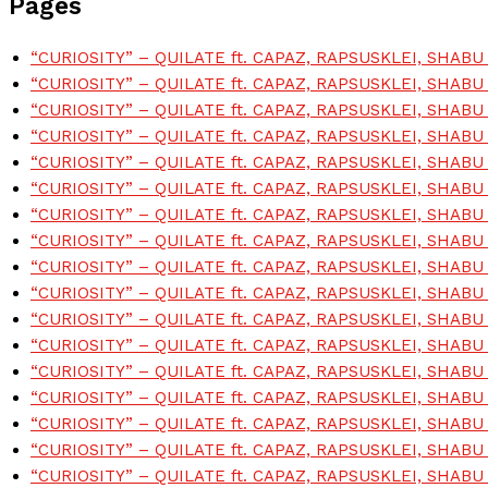
Pages
“CURIOSITY” – QUILATE ft. CAPAZ, RAPSUSKLEI, SHAB
“CURIOSITY” – QUILATE ft. CAPAZ, RAPSUSKLEI, SHAB
“CURIOSITY” – QUILATE ft. CAPAZ, RAPSUSKLEI, SHAB
“CURIOSITY” – QUILATE ft. CAPAZ, RAPSUSKLEI, SHAB
“CURIOSITY” – QUILATE ft. CAPAZ, RAPSUSKLEI, SHAB
“CURIOSITY” – QUILATE ft. CAPAZ, RAPSUSKLEI, SHAB
“CURIOSITY” – QUILATE ft. CAPAZ, RAPSUSKLEI, SHAB
“CURIOSITY” – QUILATE ft. CAPAZ, RAPSUSKLEI, SHAB
“CURIOSITY” – QUILATE ft. CAPAZ, RAPSUSKLEI, SHAB
“CURIOSITY” – QUILATE ft. CAPAZ, RAPSUSKLEI, SHAB
“CURIOSITY” – QUILATE ft. CAPAZ, RAPSUSKLEI, SHAB
“CURIOSITY” – QUILATE ft. CAPAZ, RAPSUSKLEI, SHAB
“CURIOSITY” – QUILATE ft. CAPAZ, RAPSUSKLEI, SHAB
“CURIOSITY” – QUILATE ft. CAPAZ, RAPSUSKLEI, SHAB
“CURIOSITY” – QUILATE ft. CAPAZ, RAPSUSKLEI, SHAB
“CURIOSITY” – QUILATE ft. CAPAZ, RAPSUSKLEI, SHAB
“CURIOSITY” – QUILATE ft. CAPAZ, RAPSUSKLEI, SHAB