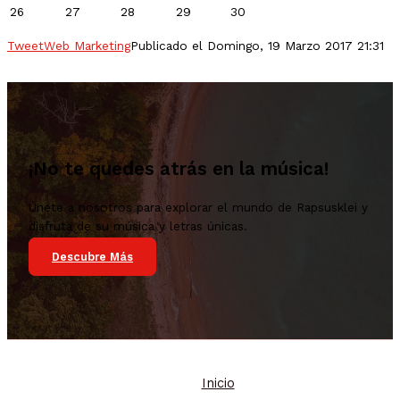
26
27
28
29
30
Tweet
Web Marketing
Publicado el Domingo, 19 Marzo 2017 21:31
¡No te quedes atrás en la música!
Únete a nosotros para explorar el mundo de Rapsusklei y
disfruta de su música y letras únicas.
Descubre Más
Inicio