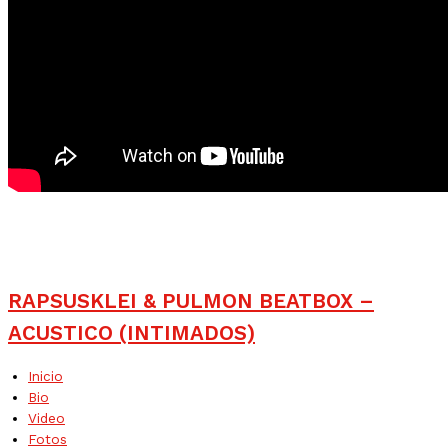
RAPSUSKLEI & PULMON BEATBOX –
ACUSTICO (INTIMADOS)
Inicio
Bio
Video
Fotos