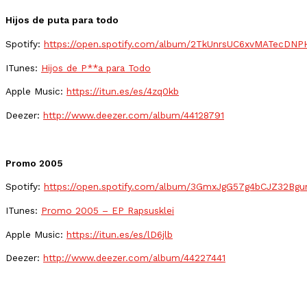
Hijos de puta para todo
Spotify:
https://open.spotify.com/album/2TkUnrsUC6xvMATecDNP
ITunes:
Hijos de P**a para Todo
Apple Music:
https://itun.es/es/4zq0kb
Deezer:
http://www.deezer.com/album/44128791
Promo 2005
Spotify:
https://open.spotify.com/album/3GmxJgG57g4bCJZ32Bgu
ITunes:
Promo 2005 – EP Rapsusklei
Apple Music:
https://itun.es/es/lD6jlb
Deezer:
http://www.deezer.com/album/44227441