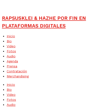
RAPSUSKLEI & HAZHE POR FIN EN
PLATAFORMAS DIGITALES
Inicio
Bio
Video
Fotos
Audio
Agenda
Prensa
Contratación
Merchandising
Inicio
Bio
Video
Fotos
Audio