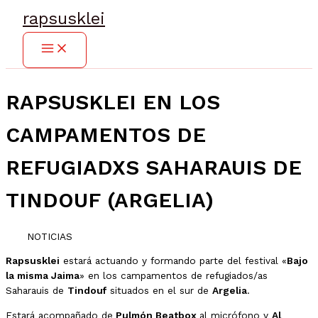
Ir
rapsusklei
al
contenido
RAPSUSKLEI EN LOS
CAMPAMENTOS DE
REFUGIADXS SAHARAUIS DE
TINDOUF (ARGELIA)
NOTICIAS
Rapsusklei
estará actuando y formando parte del festival «
Bajo
la misma Jaima
» en los campamentos de refugiados/as
Saharauis de
Tindouf
situados en el sur de
Argelia
.
Estará acompañado de
Pulmón Beatbox
al micrófono y
Al