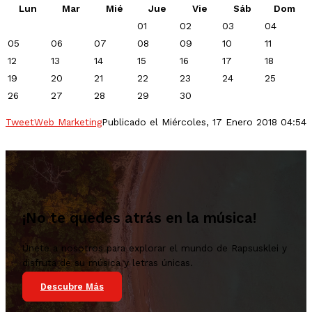
Lun
Mar
Mié
Jue
Vie
Sáb
Dom
01
02
03
04
05
06
07
08
09
10
11
12
13
14
15
16
17
18
19
20
21
22
23
24
25
26
27
28
29
30
Tweet
Web Marketing
Publicado el Miércoles, 17 Enero 2018 04:54
¡No te quedes atrás en la música!
Únete a nosotros para explorar el mundo de Rapsusklei y
disfruta de su música y letras únicas.
Descubre Más