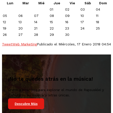
Lun
Mar
Mié
Jue
Vie
Sáb
Dom
01
02
03
04
05
06
07
08
09
10
11
12
13
14
15
16
17
18
19
20
21
22
23
24
25
26
27
28
29
30
Tweet
Web Marketing
Publicado el Miércoles, 17 Enero 2018 04:54
¡No te quedes atrás en la música!
Únete a nosotros para explorar el mundo de Rapsusklei y
disfruta de su música y letras únicas.
Descubre Más