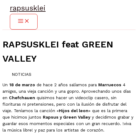
Ir
rapsusklei
al
contenido
RAPSUSKLEI feat GREEN
VALLEY
NOTICIAS
Un
18 de marzo
de hace 2 años salíamos para
Marruecos
4
amigxs, una vieja canción y una gopro. Aprovechando unos días
en
Chefchauen
quisimos hacer un videoclip casero, sin
florituras ni pretensiones, pero con la ilusión de disfrutar del
viaje. Teníamos la canción «
Hijos del leon
» que es la primera
que hicimos juntos
Rapsus y Green Valley
y decidimos grabar y
guardar esos momentos especiales con un gran recuerdo. !viva
la música libre! y paz para los artistas de corazón.