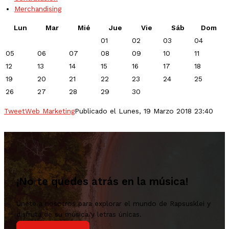
Merchandising
Lun
Mar
Mié
Jue
Vie
Sáb
Dom
01
02
03
04
05
06
07
08
09
10
11
12
13
14
15
16
17
18
19
20
21
22
23
24
25
26
27
28
29
30
Tweet
Web Marketing
Publicado el Lunes, 19 Marzo 2018 23:40
¡No te quedes atrás en la música!
Únete a nosotros para explorar el mundo de Rapsusklei y
disfruta de su música y letras únicas.