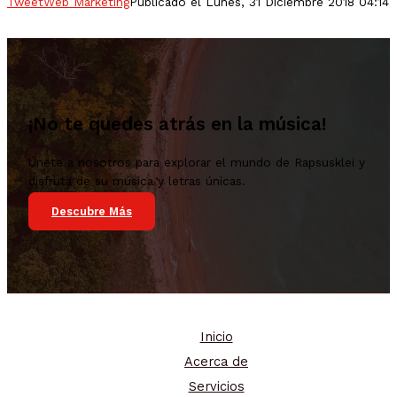
Tweet
Web Marketing
Publicado el Lunes, 31 Diciembre 2018 04:14
¡No te quedes atrás en la música!
Únete a nosotros para explorar el mundo de Rapsusklei y
disfruta de su música y letras únicas.
Descubre Más
Inicio
Acerca de
Servicios