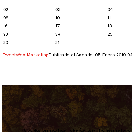
02
03
04
09
10
11
16
17
18
23
24
25
30
31
Tweet
Web Marketing
Publicado el Sábado, 05 Enero 2019 0
¡No te quedes atrás en la música!