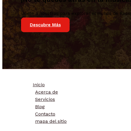
Únete a nosotros para explorar el mundo de Rapsusk
Descubre Más
Inicio
Acerca de
Servicios
Blog
Contacto
mapa del sitio