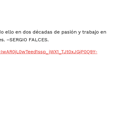
do ello en dos décadas de pasión y trabajo en
les. –SERGIO FALCES.
d=IwAR0jL0wTeed1ssp_jWX1_TJt0xJGjP0Q9Y-