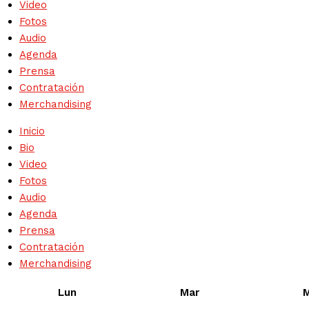
Video
Fotos
Audio
Agenda
Prensa
Contratación
Merchandising
Inicio
Bio
Video
Fotos
Audio
Agenda
Prensa
Contratación
Merchandising
Lun
Mar
M