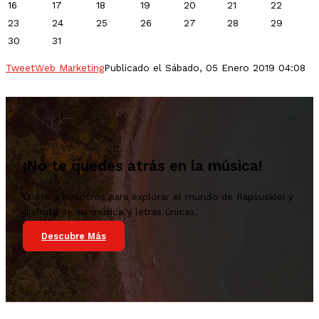
16
17
18
19
20
21
22
23
24
25
26
27
28
29
30
31
Tweet
Web Marketing
Publicado el Sábado, 05 Enero 2019 04:08
¡No te quedes atrás en la música!
Únete a nosotros para explorar el mundo de Rapsusklei y
disfruta de su música y letras únicas.
Descubre Más