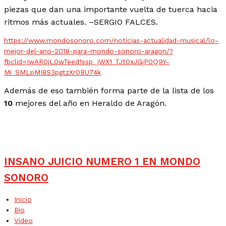
piezas que dan una importante vuelta de tuerca hacia
ritmos más actuales. –SERGIO FALCES.
https://www.mondosonoro.com/noticias-actualidad-musical/lo-
mejor-del-ano-2018-para-mondo-sonoro-aragon/?
fbclid=IwAR0jL0wTeed1ssp_jWX1_TJt0xJGjP0Q9Y-
Mi_SMLpMI8S3pgtzXr0BU74k
Además de eso también forma parte de la lista de los
10
mejores del año en Heraldo de Aragón.
INSANO JUICIO NUMERO 1 EN MONDO
SONORO
Inicio
Bio
Video